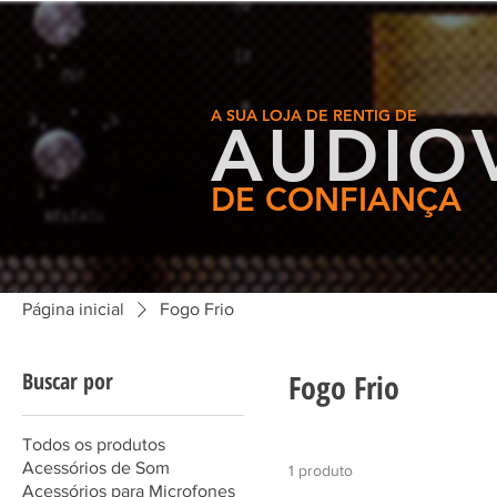
A SUA LOJA DE RENTIG DE
AUDIOV
DE CONFIANÇA
Página inicial
Fogo Frio
Buscar por
Fogo Frio
Todos os produtos
Acessórios de Som
1 produto
Acessórios para Microfones