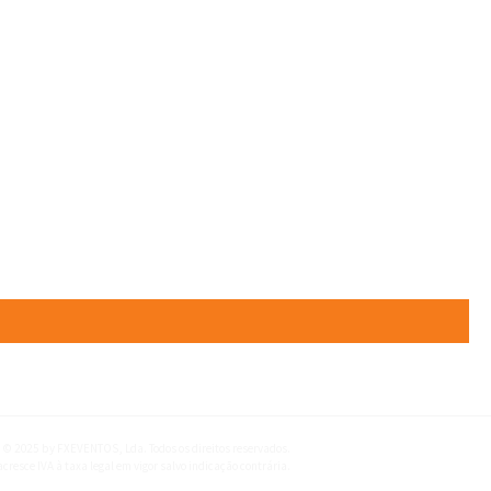
 © 2025 by FXEVENTOS, Lda. Todos os direitos reservados.
cresce IVA à taxa legal em vigor salvo indicação contrária.