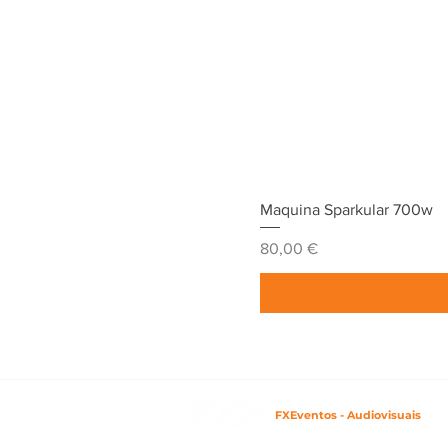
Maquina Sparkular 700w
Preço
80,00 €
FXEventos - Audiovisuais