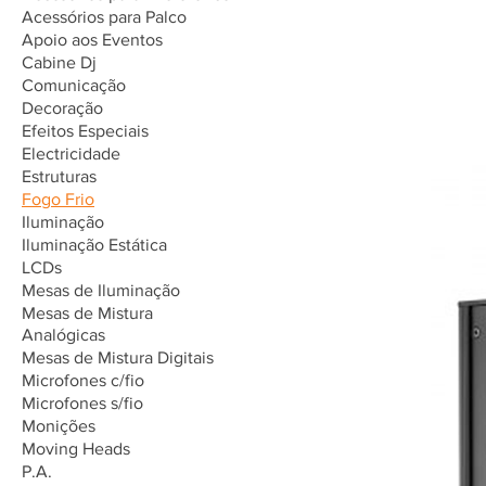
Acessórios para Palco
Apoio aos Eventos
Cabine Dj
Comunicação
Decoração
Efeitos Especiais
Electricidade
Estruturas
Fogo Frio
Iluminação
Iluminação Estática
LCDs
Mesas de Iluminação
Mesas de Mistura
Analógicas
Mesas de Mistura Digitais
Microfones c/fio
Microfones s/fio
Monições
Moving Heads
P.A.