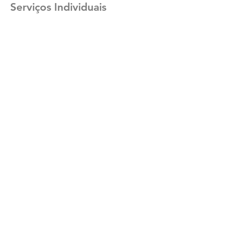
Serviços Individuais
GESTÃO DE EVENTOS
Produção
Coordenação em tempo real
Supervisão Técnica
PRODUÇÃO DE EVENTOS
Planos Técnicos e de Segurança
Produção de conteúdos
PÓS EVENTOS
Análise de KPI's
Relatórios Finais
Conteúdos pós-evento