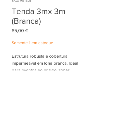
SKU: AE1B01
Tenda 3mx 3m
(Branca)
Preço
85,00 €
Somente 1 em estoque
Estrutura robusta e cobertura
impermeável em lona branca. Ideal
para eventos ao ar livre, zonas
técnicas ou áreas de receção.
Montagem rápida e resistente a
diversas condições climatéricas.
Pretende alugar este produto ?
aqui!
Contacte-nos