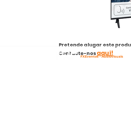
Pretende alugar este produ
aqui!
Contacte-nos
FXEventos - Audiovisuais