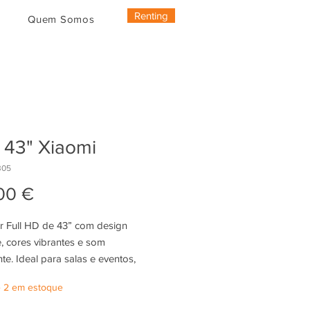
Renting
Quem Somos
 43" Xiaomi
B05
Preço
00 €
or Full HD de 43” com design
, cores vibrantes e som
te. Ideal para salas e eventos,
conectividade inteligente e
 2 em estoque
nho fiável para uma experiência
lização superior.