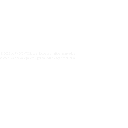
Incluído
 © 2025 by FXEVENTOS, Lda. Todos os direitos reservados.
cresce IVA à taxa legal em vigor salvo indicação contrária.