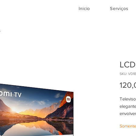
Inicio
Serviços
s
LCD
SKU: VD1
120,
Televis
elegante
envolven
oferece 
Somente
desempe
de visua