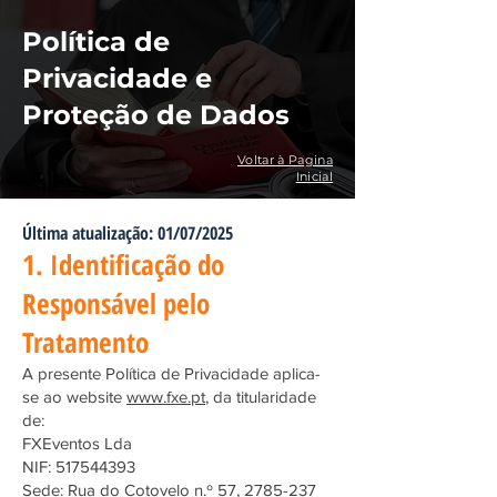
Política de
Privacidade e
Proteção de Dados
Voltar à Pagina
Inicial
Última atualização: 01/07/2025
1. Identificação do
Responsável pelo
Tratamento
A presente Política de Privacidade aplica-
se ao website
www.fxe.pt
, da titularidade
de:
FXEventos Lda
NIF: 517544393
Sede: Rua do Cotovelo n.º 57, 2785-237