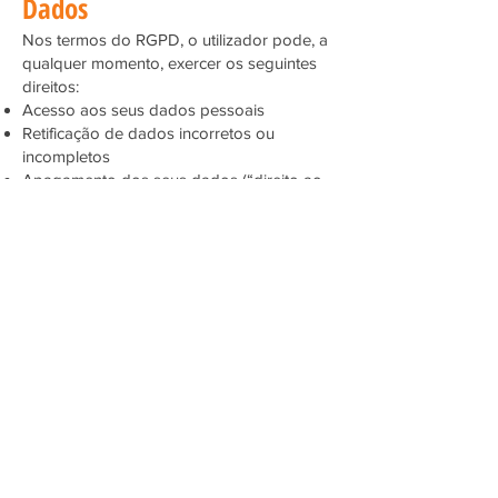
Dados
Nos termos do RGPD, o utilizador pode, a
qualquer momento, exercer os seguintes
direitos:
Acesso aos seus dados pessoais
Retificação de dados incorretos ou
incompletos
Apagamento dos seus dados (“direito ao
esquecimento”)
Limitação ou oposição ao tratamento dos
dados
Portabilidade dos dados para outro
responsável
Retirar o consentimento a qualquer
momento (quando aplicável)
O exercício destes direitos pode ser feito
através do e-mail:
cliente@fxe.pt
8. Segurança dos Dados
A FXEventos Lda compromete-se a adotar
as medidas técnicas e organizativas